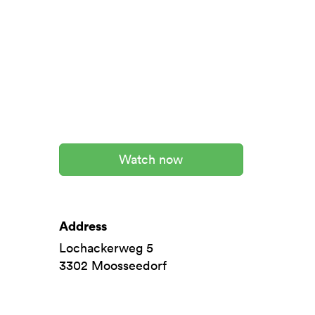
Watch now
Address
Lochackerweg 5
3302
Moosseedorf