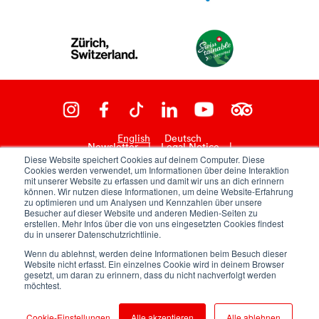
English
Deutsch
Newsletter
|
Legal Notice
|
Diese Website speichert Cookies auf deinem Computer. Diese
Cookies werden verwendet, um Informationen über deine Interaktion
General Terms and Conditions
|
mit unserer Website zu erfassen und damit wir uns an dich erinnern
können. Wir nutzen diese Informationen, um deine Website-Erfahrung
zu optimieren und um Analysen und Kennzahlen über unsere
Data Protection
Besucher auf dieser Website und anderen Medien-Seiten zu
erstellen. Mehr Infos über die von uns eingesetzten Cookies findest
du in unserer Datenschutzrichtlinie.
powered by TSO AG
Wenn du ablehnst, werden deine Informationen beim Besuch dieser
Website nicht erfasst. Ein einzelnes Cookie wird in deinem Browser
© 2026 by House of Winterthur
gesetzt, um daran zu erinnern, dass du nicht nachverfolgt werden
möchtest.
Cookie-Einstellungen
Alle akzeptieren
Alle ablehnen